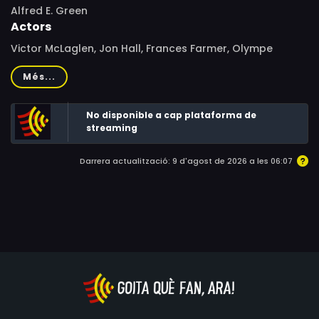
Alfred E. Green
Actors
Victor McLaglen, Jon Hall, Frances Farmer, Olympe
Bradna, Gene Lockhart, Douglass Dumbrille, Francis Ford,
Més...
Ben Welden, Abner Biberman, Pedro de Cordoba, Rudy
Robles, Bobby Stone, Nellie Duran, James Flavin, Nina
No disponible a cap plataforma de
Campana, James B. Leong, Harry Woods, Julie Carter, Al
streaming
Kikume, Mala, Satini Pualoa, Lola Vanti, Robert Willey
Darrera actualització: 9 d'agost de 2026 a les 06:07