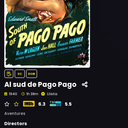
SC
DOB
Al sud de Pago Pago
Llista
1940
1h 38m
6.3
5.5
Aventures
Directors