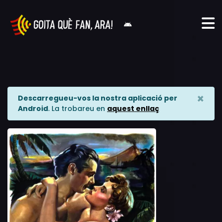
×
Descarregueu-vos la nostra aplicació per
Android
. La trobareu en
aquest enllaç