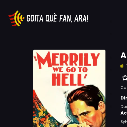
A
Co
Di
Do
Ac
Syl