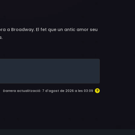
, Ernie Adams, Mildred Boyd, Edna Callahan,
n, Bill Elliott, Mary Halsey, Theresa Harris,
lliam H. O'Brien, Dennis O'Keefe, Tom
stcott
bra a Broadway. El fet que un antic amor seu
a.
Darrera actualització: 7 d'agost de 2026 a les 03:09