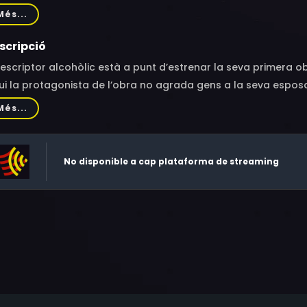
tton, Charles Coleman, Cary Grant, Kent Taylor, Robert Greig
Més...
nard Carey, Harry Cording, Milla Davenport, Neal Dodd, Jay Eato
 Ingraham, LeRoy Mason, Edwin Maxwell, Edmund Mortimer, Wi
scripció
ketts, Irene Robeson, Pat Somerset, Harry Strang, Gordon We
escriptor alcohòlic està a punt d’estrenar la seva primera o
ui la protagonista de l’obra no agrada gens a la seva espos
Més...
No disponible a cap plataforma de streaming