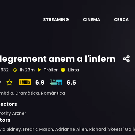
STREAMING
CINEMA
CERCA
legrement anem a l'infern
1932
1h 23m
Tràiler
Llista
6.9
6.5
mèdia,
Dramàtica,
Romàntica
rectors
rothy Arzner
tors
via Sidney, Fredric March, Adrianne Allen, Richard 'Skeets' Ga