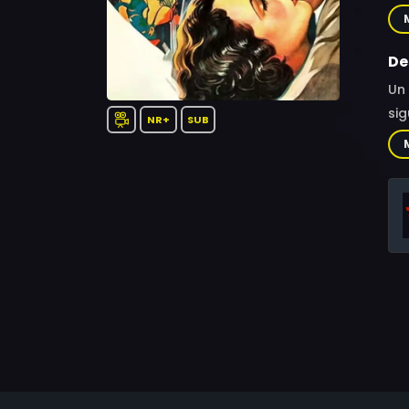
Bri
Leo
Amo
De
Ric
Un 
sig
NR+
SUB