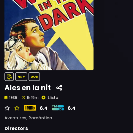
NR+
DOB
Ales en la nit
Llista
1935
1h 15m
6.4
6.4
Aventures,
Romàntica
Directors