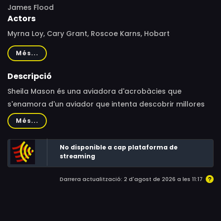
James Flood
Actors
Myrna Loy, Cary Grant, Roscoe Karns, Hobart
Cavanaugh, Dean Jagger, Russell Hopton, Matt McHugh,
Més...
Graham McNamee, Lightning the German Shepherd,
Rosemary Theby
Descripció
Sheila Mason és una aviadora d'acrobàcies que
s'enamora d'un aviador que intenta descobrir millores
de seguretat en els vols. Per culpa d'un accident, ell
Més...
queda cec, cosa que no li impedeix anar a rescatar la
noia quan ella està en perill en un vol entre Nova York i
No disponible a cap plataforma de
Moscou.
streaming
Darrera actualització: 2 d'agost de 2026 a les 11:17