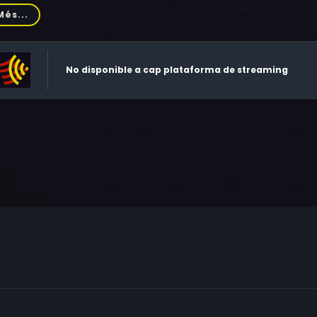
ald Hotton, Charles Hallahan, Judith Novgrod, Alice Hirson, Jo
Més...
ien, Peter Prouse, Richard Romancito, Flavio Martinez, Lena Ca
nard Sr., Robert Dunbar
No disponible a cap plataforma de streaming