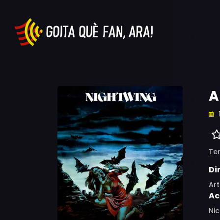
A
Ter
Di
Art
Ac
Nic