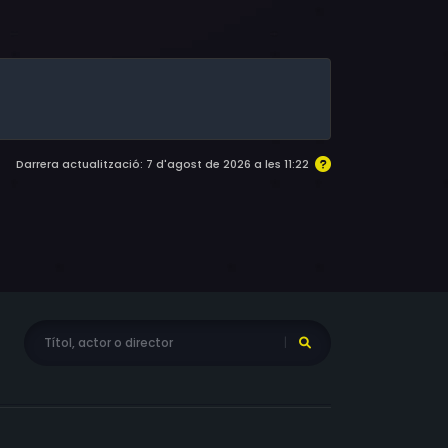
sé Toledo, Pat Corley, Charlie L. Bird, Danny
rr, Virginia P. Maney, Wade Stevens, John R.
Darrera actualització: 7 d'agost de 2026 a les 11:22