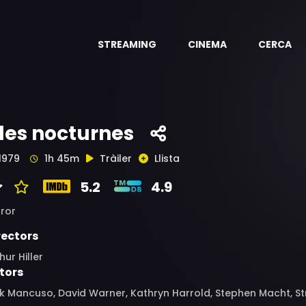
STREAMING
CINEMA
CERCA
les nocturnes
1979
1h 45m
Tràiler
Llista
5.2
4.9
ror
rectors
hur Hiller
tors
k Mancuso, David Warner, Kathryn Harrold, Stephen Macht, Str