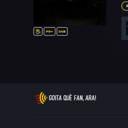
Don
Zap
Leo
PG+
DOB