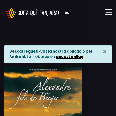
×
Descarregueu-vos la nostra aplicació per
Android
. La trobareu en
aquest enllaç