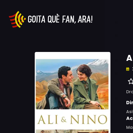
A
Dr
Di
As
Ac
Mar