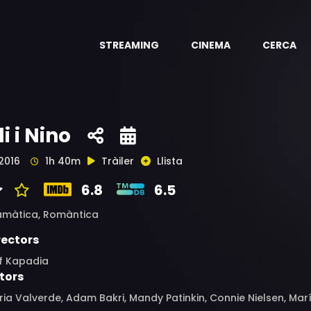
STREAMING
CINEMA
CERCA
li i Nino
2016
1h 40m
Tràiler
Llista
6.8
6.5
amàtica,
Romàntica
rectors
if Kapadia
tors
ia Valverde, Adam Bakri, Mandy Patinkin, Connie Nielsen, Ma