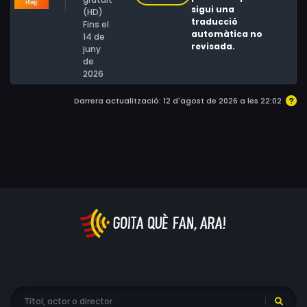
Santi Sudaros, Madh Sy Savane, Stéphane Van Huffel,
sigui una
(HD)
traducció
Jean-Philippe Visini, Mathilde Vitry, Tony Zarouel, Lady,
Fins el
automàtica no
14 de
Hendji, Lundja, Celia Canning, Etienne Monin, Geoffrey
revisada.
juny
Petit-Jean-Genat
de
2026
Darrera actualització: 12 d'agost de 2026 a les 22:02