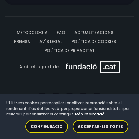
METODOLOGIA
FAQ
ACTUALITZACIONS
PREMSA
AVÍS LEGAL
POLÍTICA DE COOKIES
POLÍTICA DE PRIVACITAT
Amb el suport de:
Utilitzem cookies per recopilar i analitzar informació sobre el
rendiment i l’ús del lloc web, per proporcionar funcionalitats i per
millorar i personalitzar el contingut.
Més informació
Versió: 3.13.0.202607011342
CONFIGURACIÓ
ACCEPTAR-LES TOTES