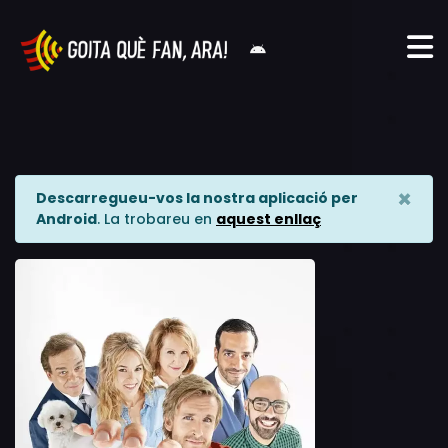
×
Descarregueu-vos la nostra aplicació per
Android
. La trobareu en
aquest enllaç