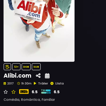
12+
DOB
SUB
Alibi.com
Tràiler
Llista
2017
1h 30m
6.5
6.5
Comèdia,
Romàntica,
Familiar