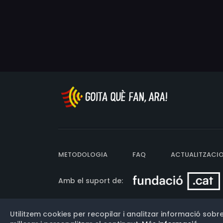
METODOLOGIA
FAQ
ACTUALITZACI
Amb el suport de:
Utilitzem cookies per recopilar i analitzar informació sobre
Versió: 3.13.0.202607011342