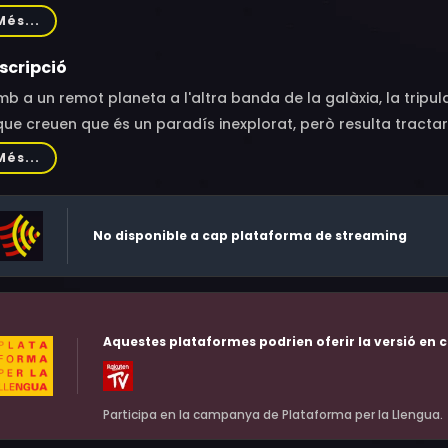
llett, Callie Hernandez, Amy Seimetz, Nathaniel Dean, Alexand
Més...
s Haubrich, Lorelei King, Goran D. Kleut, Andrew Crawford, T
omi Rapace
scripció
b a un remot planeta a l'altra banda de la galàxia, la tripu
que creuen que és un paradís inexplorat, però resulta tractar-
l és un "sintètic" anomenat David (Michael Fassbender), su
Més...
metheus. Seqüela de "Prometheus" (2012), alhora preqüela d'"A
No disponible a cap plataforma de streaming
Aquestes plataformes podrien oferir la versió en c
Participa en la campanya de Plataforma per la Llengua.