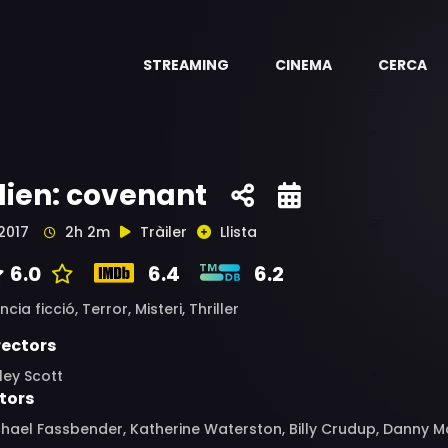
STREAMING
CINEMA
CERCA
lien: covenant
2017
2h 2m
Tràiler
Llista
6.0
6.4
6.2
ncia ficció,
Terror,
Misteri,
Thriller
rectors
ley Scott
tors
hael Fassbender, Katherine Waterston, Billy Crudup, Danny Mc