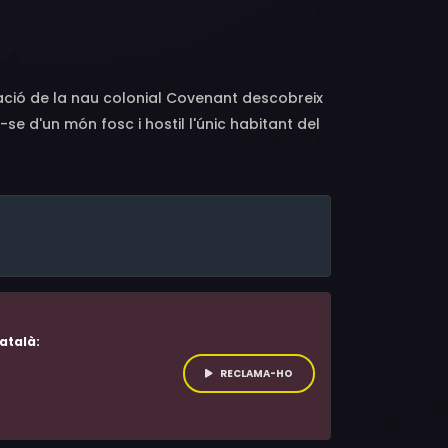
er England, Benjamin Rigby, Uli Latukefu,
om O'Sullivan, James Franco, Guy Pearce,
lació de la nau colonial Covenant descobreix
se d'un món fosc i hostil l'únic habitant del
pervivent de la malaguanyada expedició
lien, el vuitè passatger" (1979).
atalà:
RECLAMA-HO