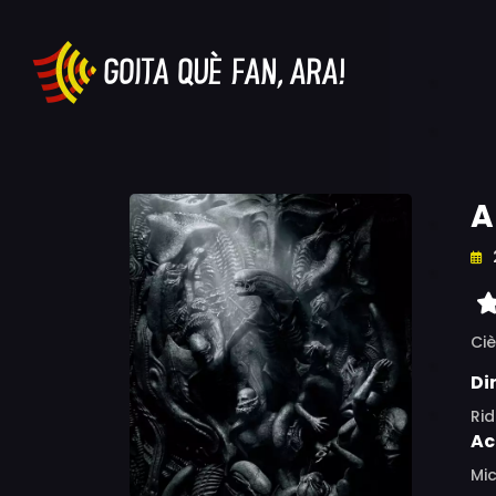
A
Ciè
Di
Rid
Ac
Mic