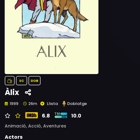
SC
DOB
Àlix
Llista
Doblatge
1999
26m
6.8
10.0
Animació,
Acció,
Aventures
Actors