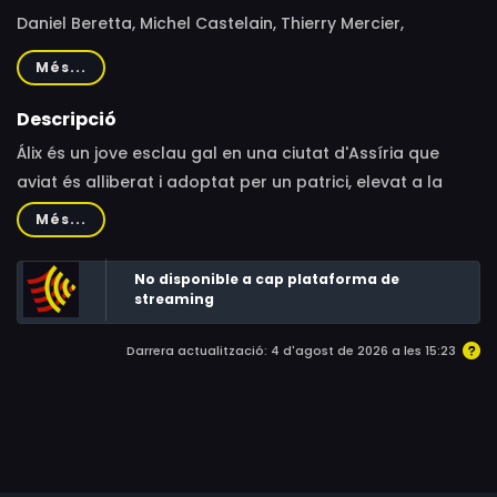
Daniel Beretta, Michel Castelain, Thierry Mercier,
Guillaume Orsat, Alexis Thomassian, Bernard Bollet,
Més...
Lysiane Meis, Christophe Lemoine, Dominique Paturel,
Benoît Allemane, Bruno Dubernat, Antoine Tomé, Julie
Descripció
Turin, Joël Zaffarano, Gabriel Le Doze
Álix és un jove esclau gal en una ciutat d'Assíria que
aviat és alliberat i adoptat per un patrici, elevat a la
categoria de ciutadà. La seva amistat amb César i la
Més...
seva situació social li conviertirán en un defensor de el
model de civilització romana, i serà enviat a diferents
No disponible a cap plataforma de
llocs de l'Imperi, tot i que més tard descobrirà que és fill
streaming
de el cap d'una tribu gala.
Darrera actualització: 4 d'agost de 2026 a les 15:23