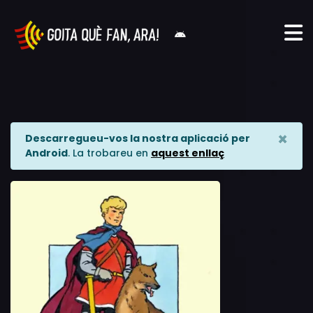
×
Descarregueu-vos la nostra aplicació per
Android
. La trobareu en
aquest enllaç