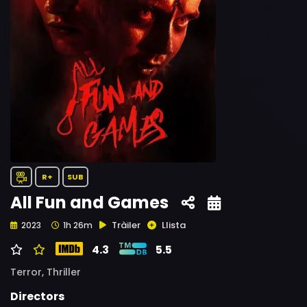
R+
SUB
All Fun and Games
Tràiler
Llista
2023
1h 26m
4.3
5.5
Terror,
Thriller
Directors