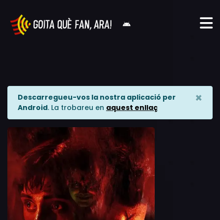
×
Descarregueu-vos la nostra aplicació per
Android
. La trobareu en
aquest enllaç