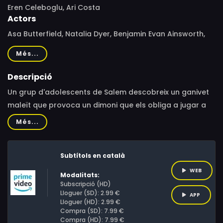
Eren Celeboglu, Ari Costa
Actors
Asa Butterfield, Natalia Dyer, Benjamin Evan Ainsworth,
Laurel Marsden, Annabeth Gish, Marina Stephenson Kerr,
Més...
Benjamin Ainsworth, Kolton Stewart, Summer H. Howell,
Erik Athavale, Matthew Lupu, Shylo Molina, Zoe Fish,
Descripció
Annelise Pollmann, Sydney Sabiston, Maclean Fish,
Un grup d'adolescents de Salem descobreix un ganivet
Keishon Joseph, Logan Creran, Eva Ariel Binder
maleït que provoca un dimoni que els obliga a jugar a
horripilants i mortals versions de jocs infantils en què no
Més...
hi pot haver guanyadors, només supervivents.
Subtítols en català
WEB
Modalitats:
Subscripció (HD)
Lloguer (SD): 2.99 €
APP
Lloguer (HD): 2.99 €
Compra (SD): 7.99 €
Compra (HD): 7.99 €