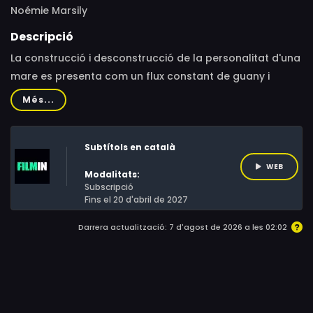
Noémie Marsily
Descripció
La construcció i desconstrucció de la personalitat d'una
mare es presenta com un flux constant de guany i
pèrdua, profund amor i dependència.Mentre els llimacs
Més...
avancen pel sòl de la cuina, Noémie esbossa un
autoretrat que canvia i es fragmenta, a la frontera
Subtítols en català
entre l'esfera personal i el rebombori del món. La
construcció i desconstrucció de la personalitat d'una
WEB
Modalitats:
mare es presenta com un flux constant de guany i
Subscripció
Fins el 20 d'abril de 2027
pèrdua, profund amor i dependència.
Darrera actualització: 7 d'agost de 2026 a les 02:02