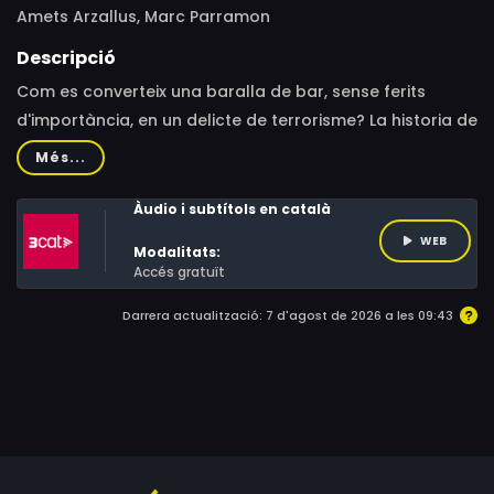
Amets Arzallus, Marc Parramon
Descripció
Com es converteix una baralla de bar, sense ferits
d'importància, en un delicte de terrorisme? La historia de
vuit joves bascos a qui el fiscal de l'Audiència Nacional
Més...
va demanar presó pel que considerava un atac
terrorista.
Àudio i subtítols en català
WEB
Modalitats:
Accés gratuït
Darrera actualització: 7 d'agost de 2026 a les 09:43