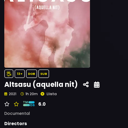
13+
DOB
SUB
Altsasu (aquella nit)
Llista
2021
1h 20m
6.0
Documental
Directors