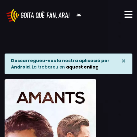
×
Descarregueu-vos la nostra aplicació per
Android
. La trobareu en
aquest enllaç