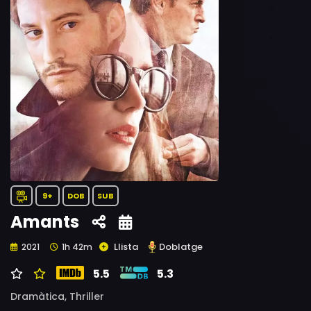
9+
DOB
SUB
Amants
Llista
Doblatge
2021
1h 42m
5.5
5.3
Dramàtica,
Thriller