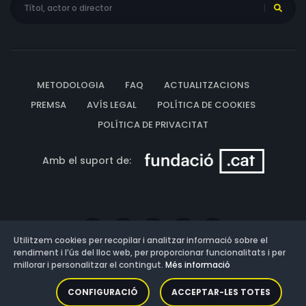
METODOLOGIA
FAQ
ACTUALITZACIONS
PREMSA
AVÍS LEGAL
POLÍTICA DE COOKIES
POLÍTICA DE PRIVACITAT
Amb el suport de:
Utilitzem cookies per recopilar i analitzar informació sobre el
rendiment i l’ús del lloc web, per proporcionar funcionalitats i per
millorar i personalitzar el contingut.
Més informació
Versió: 3.13.0.202607011342
CONFIGURACIÓ
ACCEPTAR-LES TOTES