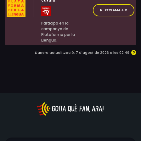
català:
Rabbaoui, Christoph Domanski, Sascha Strutz, Tatjana
RECLAMA-HO
Zweck, Klaus Burkhardt, May Nivola
Participa en la
campanya de
Plataforma per la
Llengua.
Darrera actualització: 7 d'agost de 2026 a les 02:49