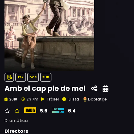
12+
DOB
SUB
Amb el cap ple de mel
Tràiler
Llista
Doblatge
2018
2h 7m
5.6
6.4
Dramàtica
Directors