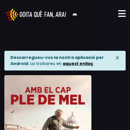
×
Descarregueu-vos la nostra aplicació per
Android
. La trobareu en
aquest enllaç