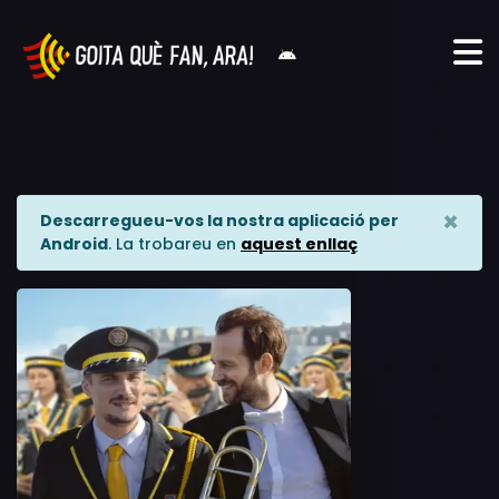
×
Descarregueu-vos la nostra aplicació per
Android
. La trobareu en
aquest enllaç