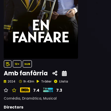
12+
SUB
Amb fanfàrria
Tràiler
Llista
2024
1h 43m
7.4
7.3
Comèdia,
Dramàtica,
Musical
Directors