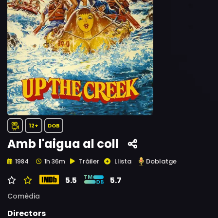
12+
DOB
Amb l'aigua al coll
Tràiler
Llista
Doblatge
1984
1h 36m
5.5
5.7
Comèdia
Directors