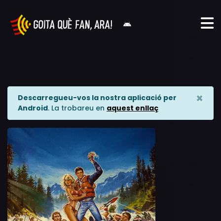
×
Descarregueu-vos la nostra aplicació per
Android
. La trobareu en
aquest enllaç