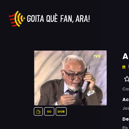
A
Co
Ac
Jo
SC
DOB
De
Els