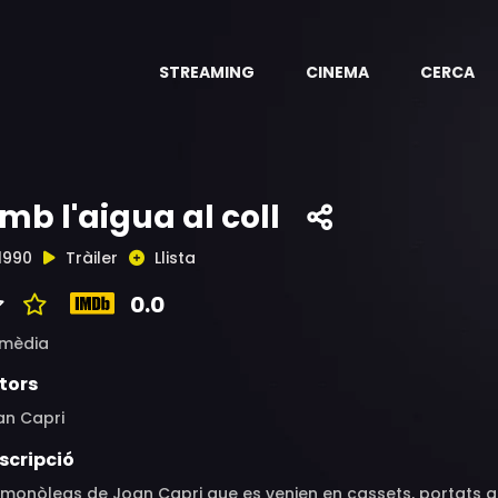
STREAMING
CINEMA
CERCA
mb l'aigua al coll
1990
Tràiler
Llista
0.0
mèdia
tors
an Capri
scripció
 monòlegs de Joan Capri que es venien en cassets, portats a 