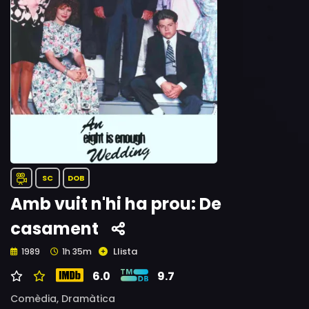
SC
DOB
Amb vuit n'hi ha prou: De
casament
Llista
1989
1h 35m
6.0
9.7
Comèdia,
Dramàtica