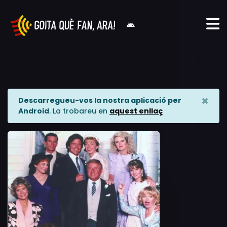
×
Descarregueu-vos la nostra aplicació per
Android
. La trobareu en
aquest enllaç