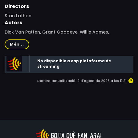
Directors
Stan Lathan
Actors
Dick Van Patten, Grant Goodeve, Willie Aames,
Christopher McDonald, Marianne Muellerleile, Joan
Més...
Prather, Adam Rich, Susan Richardson, Eugene Roche,
James Van Patten, Nancy Everhard, Sandy Faison, Peter
No disponible a cap plataforma de
Nelson
streaming
Darrera actualització: 2 d'agost de 2026 a les 11:21