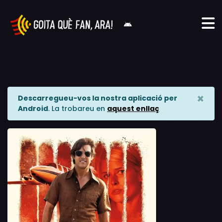
×
Descarregueu-vos la nostra aplicació per
Android
. La trobareu en
aquest enllaç