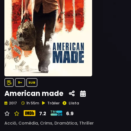
9+
SUB
American made
Tràiler
Llista
2017
1h 55m
7.2
6.9
Acció,
Comèdia,
Crims,
Dramàtica,
Thriller