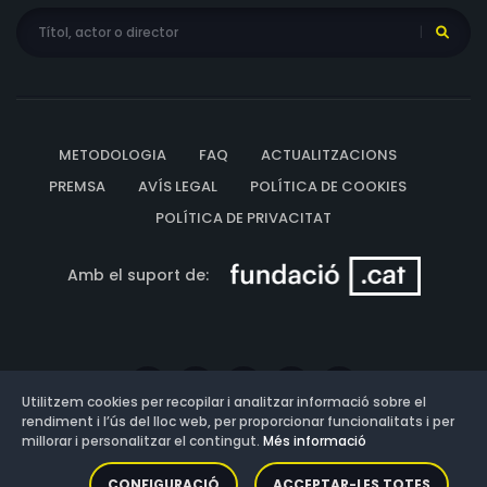
METODOLOGIA
FAQ
ACTUALITZACIONS
PREMSA
AVÍS LEGAL
POLÍTICA DE COOKIES
POLÍTICA DE PRIVACITAT
Amb el suport de:
Utilitzem cookies per recopilar i analitzar informació sobre el
rendiment i l’ús del lloc web, per proporcionar funcionalitats i per
millorar i personalitzar el contingut.
Més informació
Versió: 3.13.0.202607011342
CONFIGURACIÓ
ACCEPTAR-LES TOTES