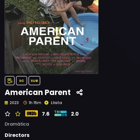
SC
SUB
American Parent
Llista
2023
1h 15m
7.6
2.0
Dramàtica
Directors