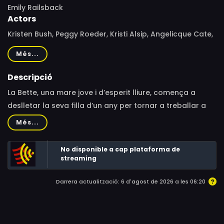
Emily Railsback
Actors
Kristen Bush, Peggy Roeder, Kristi Alsip, Angelicque Cate,
Liz Sharpe, Brett Walkow, Danny Dwaine Wells II, Kolsea
Més...
Moore, Rebecca Ridenour
Descripció
La Bette, una mare jove i d’esperit lliure, comença a
deslletar la seva filla d’un any per tornar a treballar a
un teatre de Chicago a mesura que s’aixequen les
Més...
restriccions per la pandèmia; mentrestant, la seva dona,
l’Elsie, ha de bregar amb diversos treballs de professora
No disponible a cap plataforma de
adjunta.
streaming
Darrera actualització: 6 d'agost de 2026 a les 06:20