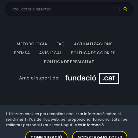
METODOLOGIA
FAQ
ACTUALITZACIONS
PREMSA
AVÍS LEGAL
POLÍTICA DE COOKIES
POLÍTICA DE PRIVACITAT
Amb el suport de:
Utilitzem cookies per recopilar i analitzar informació sobre el
rendiment i l’ús del lloc web, per proporcionar funcionalitats i per
millorar i personalitzar el contingut.
Més informació
Versió: 3.13.0.202607011342
CONFIGURACIÓ
ACCEPTAR-LES TOTES