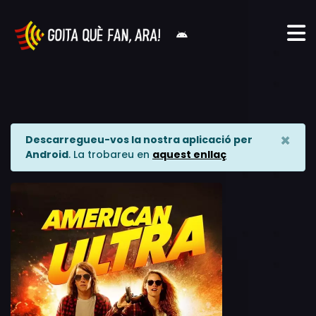
×
Descarregueu-vos la nostra aplicació per
Android
. La trobareu en
aquest enllaç