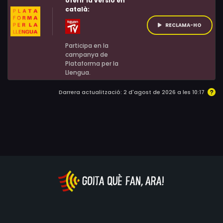
oferir la versió en
Fornah, Tyler Forrest, Geraldine Glenn, Mary Elizabeth
català:
Runyon, Billy Slaughter, John L. Armijo, Tom Bui, Johnny
RECLAMA-HO
Otto
Participa en la
campanya de
Plataforma per la
Llengua.
Darrera actualització: 2 d'agost de 2026 a les 10:17