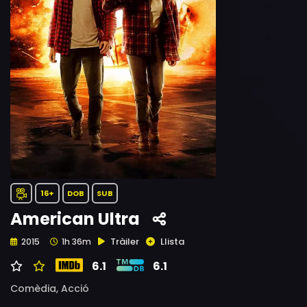
16+
DOB
SUB
American Ultra
Tràiler
Llista
2015
1h 36m
6.1
6.1
Comèdia,
Acció