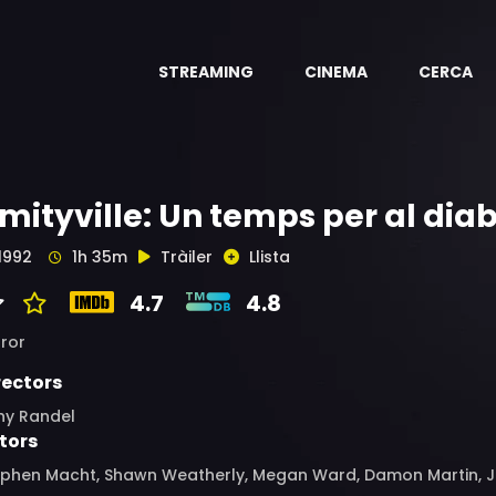
STREAMING
CINEMA
CERCA
mityville: Un temps per al diab
1992
1h 35m
Tràiler
Llista
4.7
4.8
ror
rectors
ny Randel
tors
ephen Macht, Shawn Weatherly, Megan Ward, Damon Martin, Jo