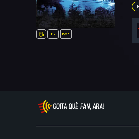
Kev
Dyl
R+
DOB