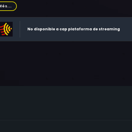
in Bourland, Margarita Franco, Willie C. Carpenter, Dick Miller,
Més...
an Milo
No disponible a cap plataforma de streaming