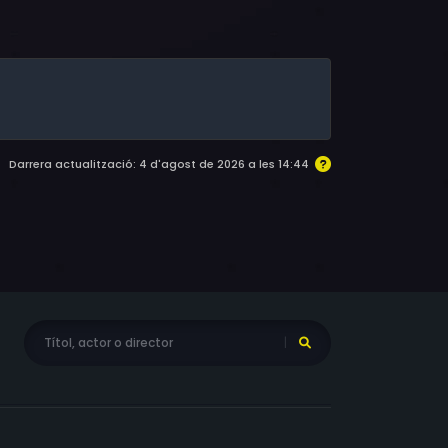
 Terrie Snell, William Jackson , Alan Berman,
Darrera actualització: 4 d'agost de 2026 a les 14:44