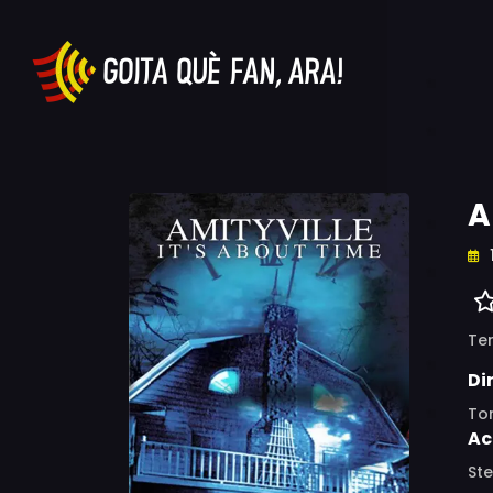
A
Ter
Di
To
Ac
St