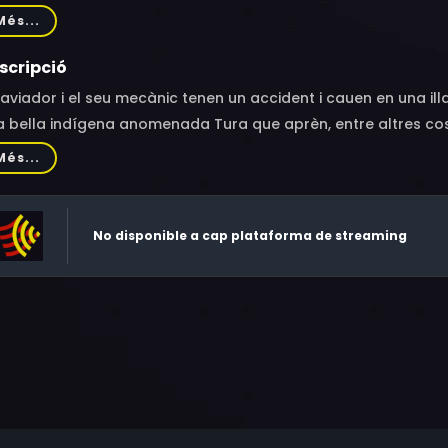
ard Earle, Sonny Chorre, Tony Urchel, Bill Caldwell, Richard D
Més...
scripció
aviador i el seu mecànic tenen un accident i cauen en una il
 bella indígena anomenada Tura que aprèn, entre altres cose
bé hi ha un pèrfid doctor que hipnotitza Tura per sotmetre's 
Més...
No disponible a cap plataforma de streaming