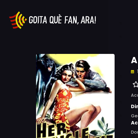
A
Ac
Di
Ge
Ac
Dor