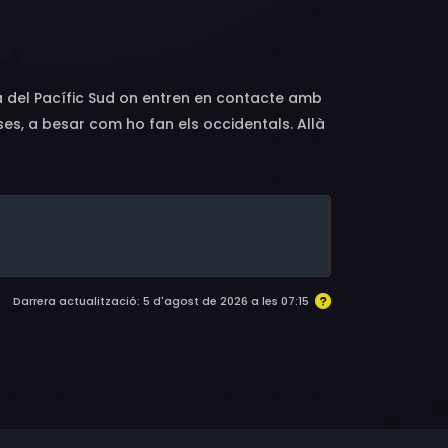
enning, Phil Warren, Jiggs
la del Pacífic Sud on entren en contacte amb
s, a besar com ho fan els occidentals. Allà
a un sacrifici humà.
Darrera actualització: 5 d'agost de 2026 a les 07:15