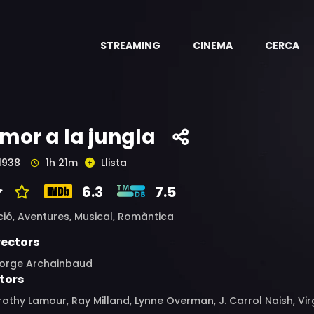
STREAMING
CINEMA
CERCA
mor a la jungla
1938
1h 21m
Llista
6.3
7.5
ció,
Aventures,
Musical,
Romàntica
rectors
orge Archainbaud
tors
othy Lamour, Ray Milland, Lynne Overman, J. Carrol Naish, Virg