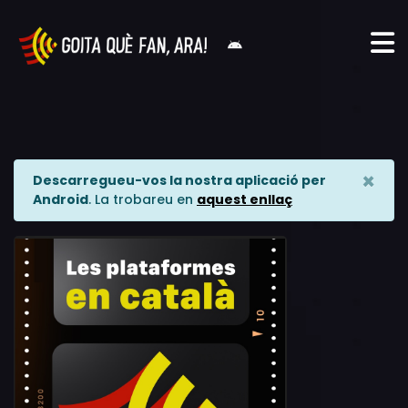
×
Descarregueu-vos la nostra aplicació per
Android
. La trobareu en
aquest enllaç