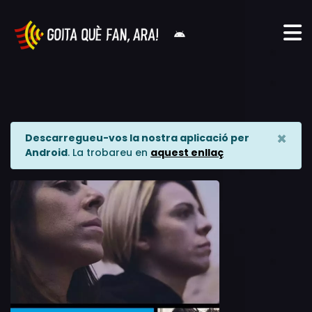
×
Descarregueu-vos la nostra aplicació per
Android
. La trobareu en
aquest enllaç