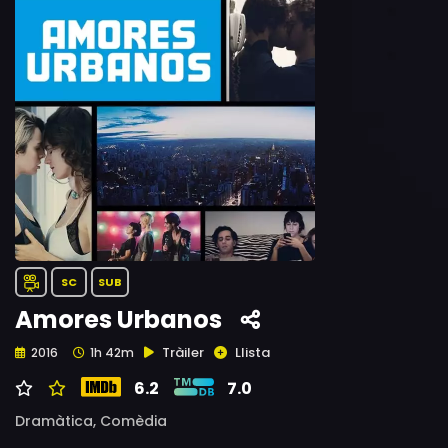
SC
SUB
Amores Urbanos
Tràiler
Llista
2016
1h 42m
6.2
7.0
Dramàtica,
Comèdia