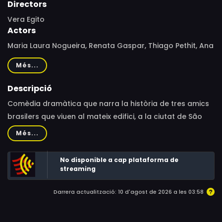
Directors
Vera Egito
Actors
Maria Laura Nogueira, Renata Gaspar, Thiago Pethit, Ana
Cañas, Lucas Brilhante, Sarah Oliveira, Thiago Pinheiro,
Més...
Nara Chaib Mendes, Felipe Ramos, Carolina Borelli,
Emannuelle Junqueira, Rodrigo Spina, Bernardo Fonseca
Descripció
Machado, Rodrigo Duarte, Lígia Cortez, Marcelo
Comèdia dramàtica que narra la història de tres amics
Lazzaratto, Marco Antonio Seppi, Giovanna Rouvier,
brasilers que viuen al mateix edifici, a la ciutat de São
Antoniela Canto, Glória Vellez Dhalia, Nataly Cabanas,
Paulo. La Júlia, el Diego i la Micaela són tres joves
Més...
Lilian de Lima
antiherois que superen desventures amoroses i
professionals amb humor i personalitat.
No disponible a cap plataforma de
streaming
Darrera actualització: 10 d'agost de 2026 a les 03:58