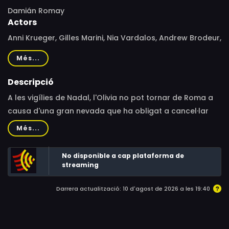
Damián Romay
Actors
Anni Krueger, Gilles Marini, Nia Vardalos, Andrew Brodeur,
Emma Myers, Charles Green, Mara Hall, Lauren LaVera,
Més...
Chelsea Niven, Mia Romay, Mark Wilson
Descripció
A les vigílies de Nadal, l'Olivia no pot tornar de Roma a
causa d'una gran nevada que ha obligat a cancel·lar
tots els vols. El somni de la seva vida, inaugurar un
Més...
restaurant italià en una petita vila nord-americana just
per al dinar de Nadal, corre perill d'esvair-se. Contra
No disponible a cap plataforma de
rellotge, la seva estimada cosina Natalie es desviurà per
streaming
salvar-la d'aquesta dramàtica situació.
Darrera actualització: 10 d'agost de 2026 a les 19:40