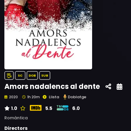
SC
DOB
SUB
Amors nadalencs al dente
Llista
Doblatge
2020
1h 20m
1.0
5.5
6.0
Romàntica
Directors