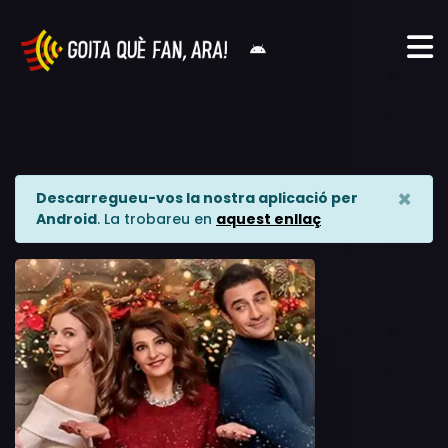
×
Descarregueu-vos la nostra aplicació per
Android
. La trobareu en
aquest enllaç