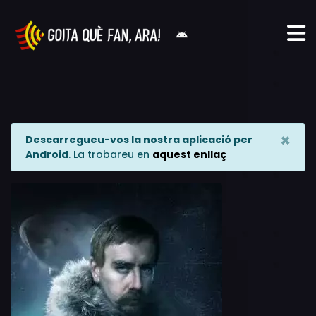
×
Descarregueu-vos la nostra aplicació per
Android
. La trobareu en
aquest enllaç