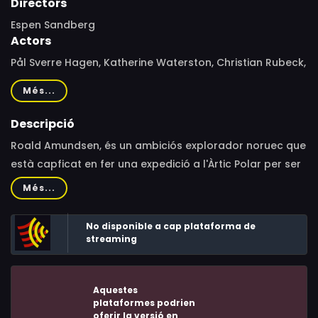
Directors
Espen Sandberg
Actors
Pål Sverre Hagen, Katherine Waterston, Christian Rubeck,
Trond Espen Seim, Mads Sjøgård Pettersen, Ole
Més...
Christoffer Ertvaag, Ida Ursin-Holm, Fridtjov Såheim,
Jonas Strand Gravli, Ruby Dagnall, Herbert Nordrum, Ted
Descripció
Otis, Kenneth Åkerland Berg, Elg Elgesem, Eirik Evjen, Luca
Roald Amundsen, és un ambiciós explorador noruec que
Calvani, Vojtěch Kotek, Přemysl Bureš, Jiří Mach, Tereza
està capficat en fer una expedició a l'Àrtic Polar per ser
Hladíková, Adéla Anna Nováková, Alžběta Holečková,
el primer abans que es britànics a fer-ho.
Més...
Karolína Pouchová, Peder Sixten Sandberg, Štěpán
Matějíček, Jamie Marshall
No disponible a cap plataforma de
streaming
Aquestes
plataformes podrien
oferir la versió en