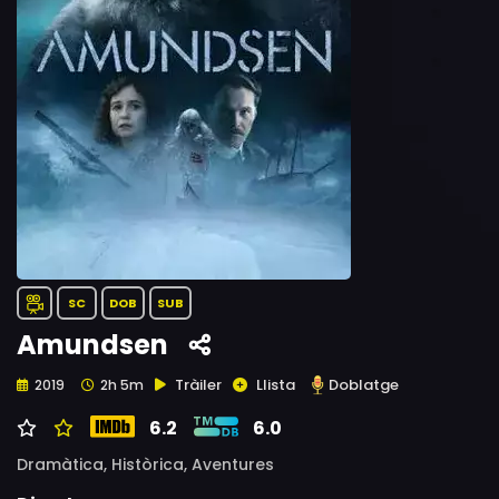
SC
DOB
SUB
Amundsen
Tràiler
Llista
Doblatge
2019
2h 5m
6.2
6.0
Dramàtica,
Històrica,
Aventures