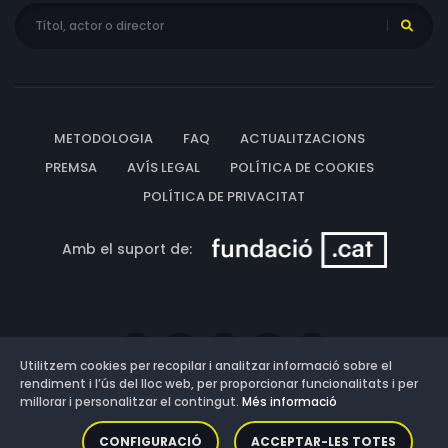
METODOLOGIA
FAQ
ACTUALITZACIONS
PREMSA
AVÍS LEGAL
POLÍTICA DE COOKIES
POLÍTICA DE PRIVACITAT
Amb el suport de:
Utilitzem cookies per recopilar i analitzar informació sobre el
rendiment i l’ús del lloc web, per proporcionar funcionalitats i per
millorar i personalitzar el contingut.
Més informació
Versió: 3.13.0.202607011342
CONFIGURACIÓ
ACCEPTAR-LES TOTES