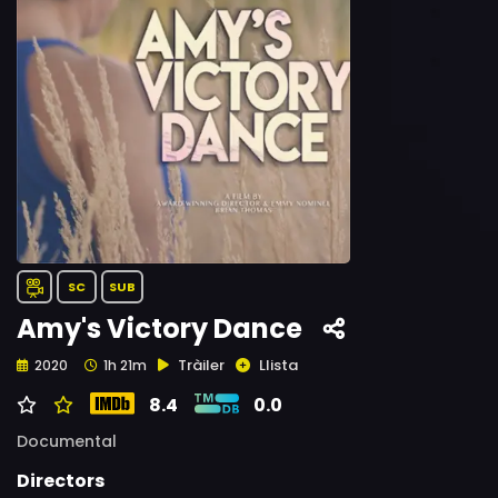
SC
SUB
Amy's Victory Dance
Tràiler
Llista
2020
1h 21m
8.4
0.0
Documental
Directors