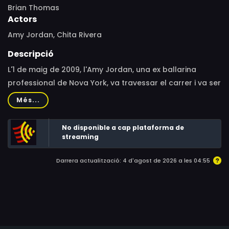
Brian Thomas
Actors
Amy Jordan, Chita Rivera
Descripció
L'1 de maig de 2009, l'Amy Jordan, una ex ballarina
professional de Nova York, va travessar el carrer i va ser
atropellada per un autobús que la va atrapar sota el
Més...
volant i la va deixar inconscient. A mesura que
recuperava la consciència, recorda no sentir res en el
No disponible a cap plataforma de
costat dret del seu cos. El seu primer pensament va ser:
streaming
«Tornaré a ballar?» El seu segon pensament: «Si
Darrera actualització: 4 d'agost de 2026 a les 04:55
sobrevisc aquesta nit, hi haurà un ball de la victòria!»