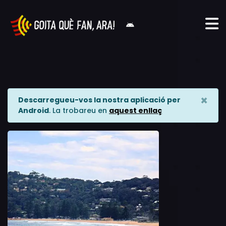
×
Descarregueu-vos la nostra aplicació per
Android
. La trobareu en
aquest enllaç