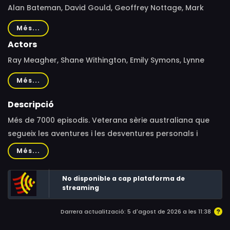
Alan Bateman, David Gould, Geoffrey Nottage, Mark
Piper, Danny Raco, Scott Hartford-Davis, Tina Butler,
Més...
Michael Ailwood
Actors
Ray Meagher, Shane Withington, Emily Symons, Lynne
McGranger, Ada Nicodemou, James Stewart, Emily Weir,
Més...
Ethan Browne, Georgie Parker, Nicholas Cartwright,
Jacqui Purvis, Matt Evans, Luke Van Os, Kirsty Marillier,
Descripció
Angelina Thomson, Stephanie Panozzo, Juliet Godwin,
Més de 7000 episodis. Veterana sèrie australiana que
Adam Rowland, Kyle Shilling
segueix les aventures i les desventures personals i
professionals d'un grup de persones residents a
Més...
Summer Bay, una petita ciutat costanera de New South
Wales, a Austràlia.
No disponible a cap plataforma de
streaming
Darrera actualització: 5 d'agost de 2026 a les 11:38