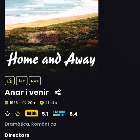
14+
DOB
Anar i venir
Llista
1988
20m
5.1
6.4
Dramàtica,
Romàntica
Directors