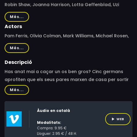
Robin Shaw, Joanna Harrison, Lotta Geffenblad, Uzi
Geffenblad, Rémi Durin
Més...
Actors
Pam Ferris, Olivia Colman, Mark Williams, Michael Rosen,
Ozzie Latta, Elsie Cavalier
Més...
Descripció
Has anat mai a caçar un os ben gros? Cinc germans
aprofiten que els seus pares marxen de casa per sortir
a l'aventura! Travessen un camp ple d'herba¿ xuix, xuiax,
Més...
xuix!, un riu ple d'aigua¿ glup, glup, glup!, i un bosc ple
d'arbres¿ tipiti, tòpiti, tipiti! Però, qui té por de l'os
Àudio en català
dolent? Ningú! Perquè són molt i molt valents. Quatre
històries basades en llibres infantils, per fer viatjar els
WEB
Modalitats:
més petits del conte a la pantalla.
Compra: 9.95 €
Lloguer: 2.95 € / 48 H.