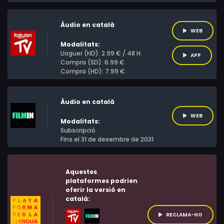
Àudio en català
WEB
Modalitats:
Lloguer (HD): 2.99 € / 48 H.
APP
Compra (SD): 6.99 €
Compra (HD): 7.99 €
Àudio en català
WEB
Modalitats:
Subscripció
Fins el 31 de desembre de 2031
Aquestes
plataformes podrien
oferir la versió en
català:
RECLAMA-HO