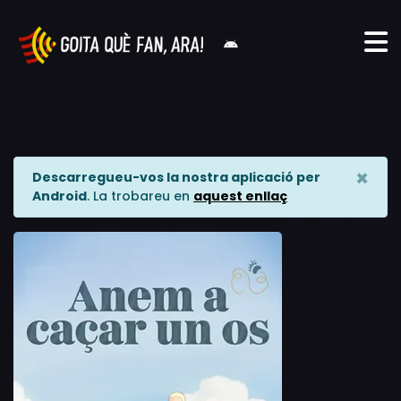
×
Descarregueu-vos la nostra aplicació per
Android
. La trobareu en
aquest enllaç