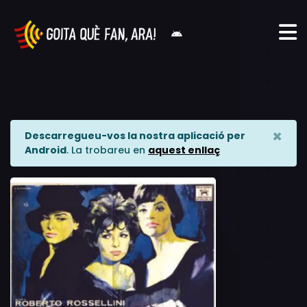
×
Descarregueu-vos la nostra aplicació per
Android
. La trobareu en
aquest enllaç