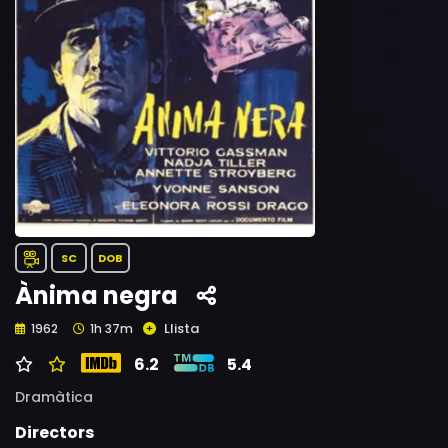
SC
DOB
Ànima negra
Llista
1962
1h 37m
6.2
5.4
Dramàtica
Directors