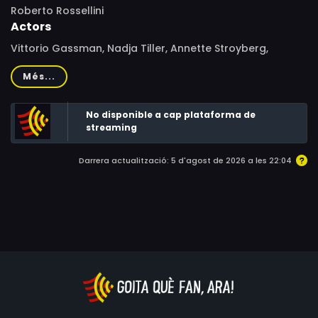
Roberto Rossellini
Actors
Vittorio Gassman, Nadja Tiller, Annette Stroyberg,
Yvonne Sanson, Eleonora Rossi Drago, Tony Brown, Rina
Més...
Braido, Giuliano Cocuzzoli, Daniela Igliozzi, Chery Million,
Armando Suscipi
No disponible a cap plataforma de
streaming
Darrera actualització: 5 d'agost de 2026 a les 22:04