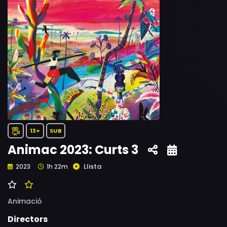
13+
SUB
Animac 2023: Curts 3
Llista
2023
1h 22m
Animació
Directors