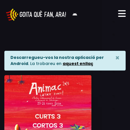
×
Descarregueu-vos la nostra aplicació per
Android
. La trobareu en
aquest enllaç