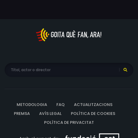
una magnífica casa de nines que resulta ser una rèplica
exacta de la imponent casa victoriana en la qual viu.
Més que una simple joguina, la casa de nines és un joc
de “troba les diferències” amb unes regles molt
estrictes.3. "Under the endless sky". Alexandra
Dzhiganskaya (Ucraïna, 2022)Una història personal
sobre els records de la meva infància a Ucraïna, així
com una exploració sobre com es conserven aquests
records i per què tenen un significat especial per a les
persones.4. "IN/FINITE". Daniel Maaß (Alemanya,
2023)Dos senderistes es troben amb un fascinant toll
d'aigua en un àrid desert. L'aigua desencadena un
conflicte determinant: haurien de quedar-se aquí o
METODOLOGIA
FAQ
ACTUALITZACIONS
continuar avançant? A continuació es produirà una
PREMSA
AVÍS LEGAL
POLÍTICA DE COOKIES
ruptura tant física com emocional entre dos nòmades
POLÍTICA DE PRIVACITAT
fins llavors inseparables.5. "From the top". Rich Farris
(Regne Unit, 2023)A Robin li agradava tocar la bateria