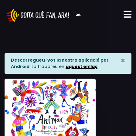
×
Descarregueu-vos la nostra aplicació per
Android
. La trobareu en
aquest enllaç