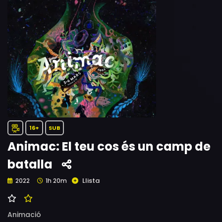
16+
SUB
Animac: El teu cos és un camp de
batalla
Llista
2022
1h 20m
Animació