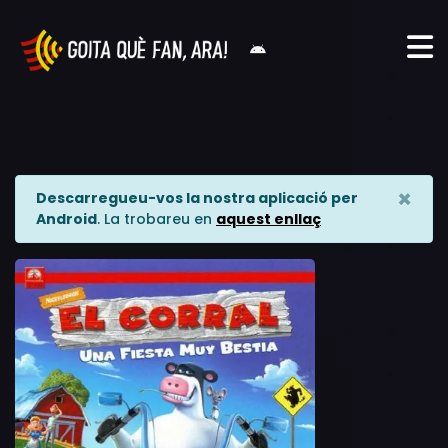
×
Descarregueu-vos la nostra aplicació per
Android
. La trobareu en
aquest enllaç