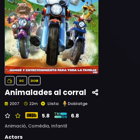
SC
DOB
Animalades al corral
Llista
Doblatge
2007
22m
5.8
6.8
Animació,
Comèdia,
Infantil
Actors