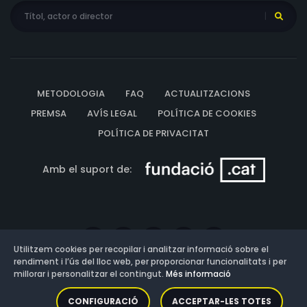
METODOLOGIA
FAQ
ACTUALITZACIONS
PREMSA
AVÍS LEGAL
POLÍTICA DE COOKIES
POLÍTICA DE PRIVACITAT
Amb el suport de:
Utilitzem cookies per recopilar i analitzar informació sobre el
rendiment i l’ús del lloc web, per proporcionar funcionalitats i per
millorar i personalitzar el contingut.
Més informació
Versió: 3.13.0.202607011342
CONFIGURACIÓ
ACCEPTAR-LES TOTES