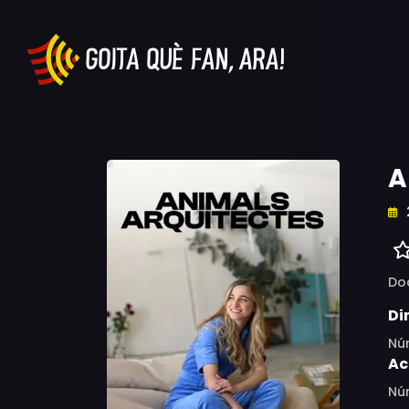
A
Do
Di
Núr
Ac
Núr