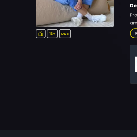
De
Pro
am
13+
DOB