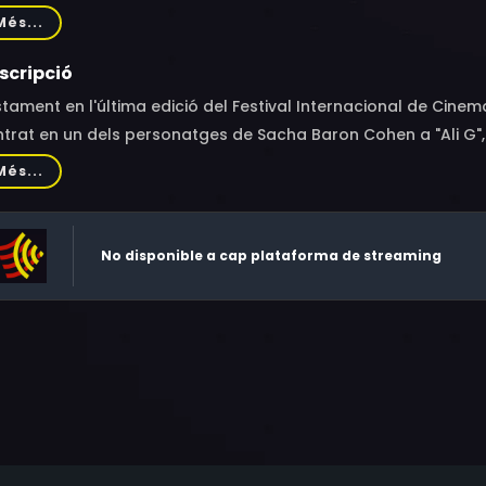
dly, Steve Buscemi, Anjelica Huston, Frederic Forrest, Barry C
Més...
othy Scott, Barry Tubb, Gavan O'Herlihy, Frederick Coffin, Tr
ny Flaherty, James McMurtry, Sonny Carl Davis
scripció
tament en l'última edició del Festival Internacional de Cine
trat en un dels personatges de Sacha Baron Cohen a "Ali G", 
Més...
No disponible a cap plataforma de streaming