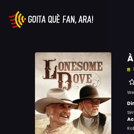
À
We
Di
Si
Ac
Rob