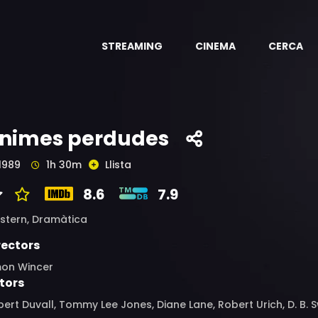
STREAMING
CINEMA
CERCA
nimes perdudes
1989
1h 30m
Llista
8.6
7.9
stern,
Dramàtica
rectors
mon Wincer
tors
ert Duvall, Tommy Lee Jones, Diane Lane, Robert Urich, D. B.