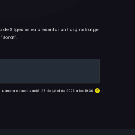
orbin, Chris Cooper, William Sanderson,
avis Swords, Kevin O'Morrison, Ron Weyand,
ma de Sitges es va presentar un llargmetratge
"Borat".
Darrera actualització: 28 de juliol de 2026 a les 19:36