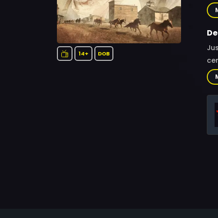
Hea
Tim
Lan
De
Jus
14+
DOB
cen