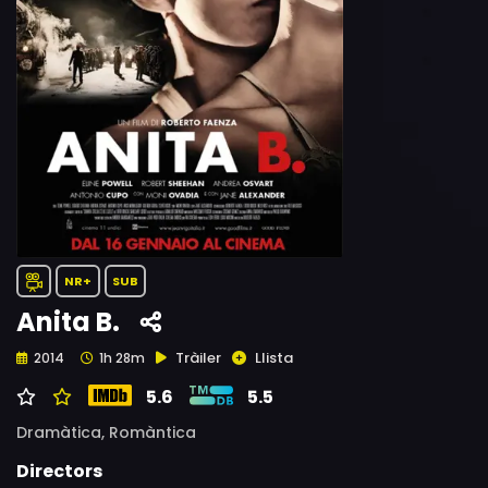
NR+
SUB
Anita B.
Tràiler
Llista
2014
1h 28m
5.6
5.5
Dramàtica,
Romàntica
Directors