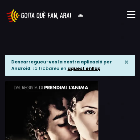
×
Descarregueu-vos la nostra aplicació per
Android
. La trobareu en
aquest enllaç