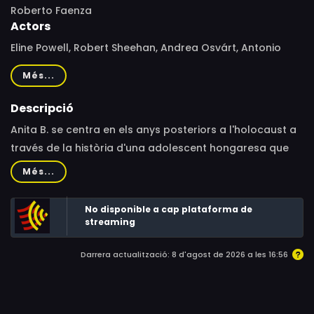
Roberto Faenza
Actors
Eline Powell, Robert Sheehan, Andrea Osvárt, Antonio
Cupo, Nico Mirallegro, Clive Riche, Guenda Goria, Moni
Més...
Ovadia, Jane Alexander, Christian Bianco, Eva Kuen,
Emma Lo Bianco, Franco Moscon
Descripció
Anita B. se centra en els anys posteriors a l'holocaust a
través de la història d'una adolescent hongaresa que
ha sobreviscut a Auschwitz. Un cop fora del camp de
Més...
concentració, se’n va a viure amb la seva tia.
No disponible a cap plataforma de
streaming
Darrera actualització: 8 d'agost de 2026 a les 16:56