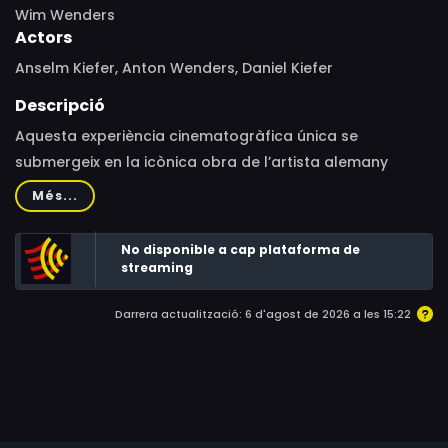
Wim Wenders
Actors
Anselm Kiefer, Anton Wenders, Daniel Kiefer
Descripció
Aquesta experiència cinematogràfica única se
submergeix en la icònica obra de l’artista alemany
Anselm Kiefer revelant la seva trajectòria vital, la seva
Més...
inspiració i el seu procés creatiu. Explora la seva
fascinació pel mite i la història. El passat i el present
No disponible a cap plataforma de
s’entrellacen per desdibuixar els límits entre el cinema i
streaming
la pintura, permetent al públic submergir-se per
Darrera actualització: 6 d'agost de 2026 a les 15:22
complet en l’extraordinari món d’un dels més grans
artistes contemporanis.