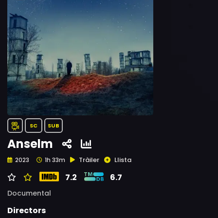
SC
SUB
Anselm
Tràiler
Llista
2023
1h 33m
7.2
6.7
Documental
Directors