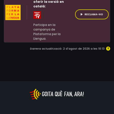
tèrmits. I en aquest batalló hi ha l'espantadís i covard Z
oferir la versió en
català:
RECLAMA-HO
Participa en la
campanya de
Plataforma per la
Llengua.
Darrera actualització: 2 d'agost de 2026 a les 10:13