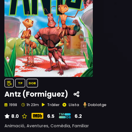
TP
DOB
Antz (Formiguez)
Tràiler
Llista
Doblatge
1998
1h 23m
8.0
6.5
6.2
Animació,
Aventures,
Comèdia,
Familiar