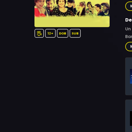
Fel
Vil
De
Un 
12+
DOB
SUB
Bar