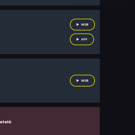
WEB
APP
WEB
atalà: