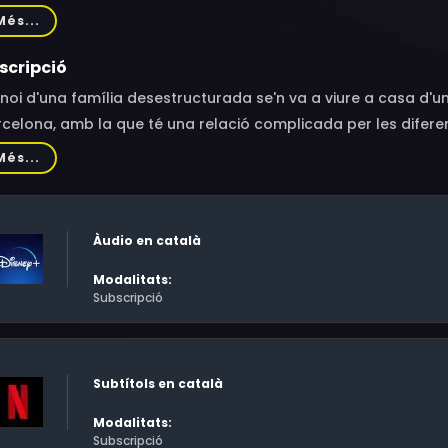
iu, Marc Homs, Rosa Maria Sardà, Santi Millán, Rosa María Sard
Més...
lanueva
scripció
noi d'una família desestructurada se'n va a viure a casa d'u
celona, amb la que té una relació complicada per les difer
Més...
Àudio en català
Modalitats:
Subscripció
Subtítols en català
Modalitats:
Subscripció