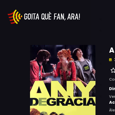
A
Co
Di
Ve
Ac
Àle