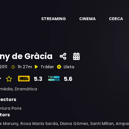
STREAMING
CINEMA
CERCA
ny de Gràcia
2011
1h 27m
Tràiler
Llista
5.3
5.6
mèdia,
Dramàtica
rectors
ntura Pons
tors
x Maruny, Rosa Maria Sarda, Diana Gómez, Santi Millan, Amparo