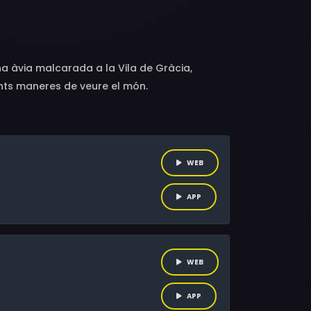
à, Ricard Farré, Oscar Intente, Lluís Xavier
na àvia malcarada a la Vila de Gràcia,
ents maneres de veure el món.
WEB
APP
WEB
APP