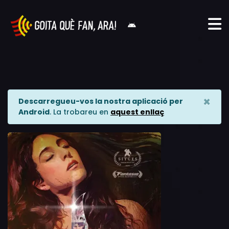
×
Descarregueu-vos la nostra aplicació per
Android
. La trobareu en
aquest enllaç