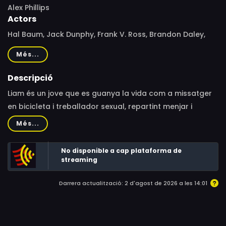
Alex Phillips
Actors
Hal Baum, Jack Dunphy, Frank V. Ross, Brandon Daley,
Jiana Nicole, Maxton Koc, Nina Hartley, Ginger Lynn Allen,
Més...
Trevor Dawkins, Paul Gordon
Descripció
Liam és un jove que es guanya la vida com a missatger
en bicicleta i treballador sexual, repartint menjar i
orgasmes a la clientela. Per la ciutat on treballa, la
Més...
monstruosa Chicago, hi campa un assassí en sèrie que
involucra Liam en una conspiració esfereïdora, sexi i
No disponible a cap plataforma de
aterridora a parts iguals.
streaming
Darrera actualització: 2 d'agost de 2026 a les 14:01