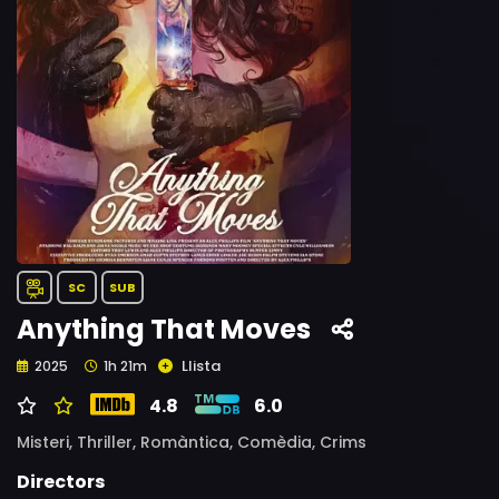
SC
SUB
Anything That Moves
Llista
2025
1h 21m
4.8
6.0
Misteri,
Thriller,
Romàntica,
Comèdia,
Crims
Directors