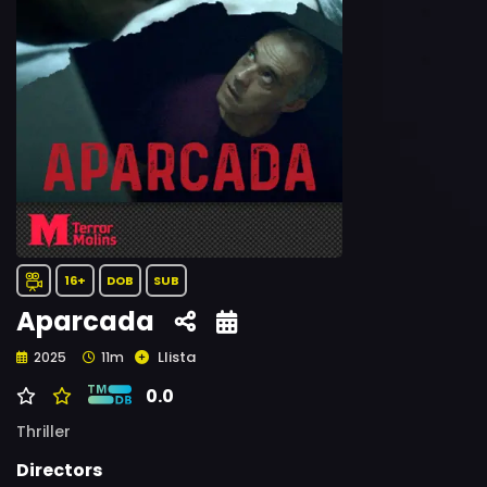
16+
DOB
SUB
Aparcada
Llista
2025
11m
0.0
Thriller
Directors