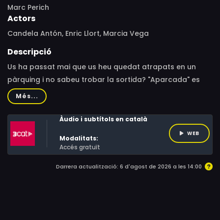
Marc Perich
Actors
Candela Antón, Enric Llort, Marcia Vega
Descripció
Us ha passat mai que us heu quedat atrapats en un
pàrquing i no sabeu trobar la sortida? "Aparcada" es
desenvolupa en un aparcament que amaga moltes
Més...
incògnites. En aquest lloc misteriós és on es quedarà
atrapada la protagonista, i experimentarà una
Àudio i subtítols en català
experiència tètrica.
WEB
Modalitats:
Accés gratuït
Darrera actualització: 6 d'agost de 2026 a les 14:00