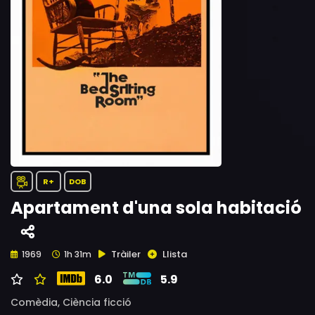
R+
DOB
Apartament d'una sola habitació
Tràiler
Llista
1969
1h 31m
6.0
5.9
Comèdia,
Ciència ficció