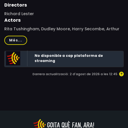
Directors
Richard Lester
Actors
Rita Tushingham, Dudley Moore, Harry Secombe, Arthur
Lowe, Roy Kinnear, Spike Milligan, Jimmy Edwards, Michael
Més...
Hordern, Peter Cook, Ralph Richardson, Mona
Washbourne, Richard Warwick, Frank Thornton, Dandy
No disponible a cap plataforma de
Nichols, Jack Shepherd, Marty Feldman, Bill Wallis, Henry
streaming
Woolf, Gordon Rollings, Ronnie Brody, Cecil Cheng,
Edward Malin, Chris Konyils
Darrera actualització: 2 d'agost de 2026 a les 12:45