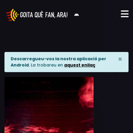
×
Descarregueu-vos la nostra aplicació per
Android
. La trobareu en
aquest enllaç