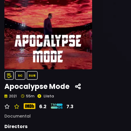
SC
SUB
Apocalypse Mode
Llista
2021
55m
6.2
7.3
Documental
Directors