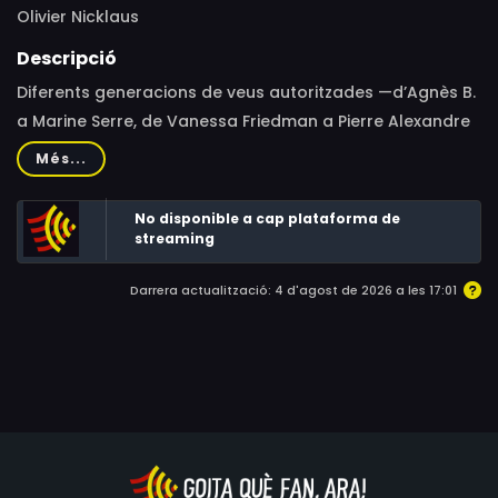
Olivier Nicklaus
Descripció
Diferents generacions de veus autoritzades —d’Agnès B.
a Marine Serre, de Vanessa Friedman a Pierre Alexandre
M’Pelé, de Karl Lagerfeld a Alessandro Michele— posen
Més...
sobre la taula els temes més candents de la moda: la
sostenibilitat, la diversitat, el maltractament animal...
No disponible a cap plataforma de
streaming
Darrera actualització: 4 d'agost de 2026 a les 17:01