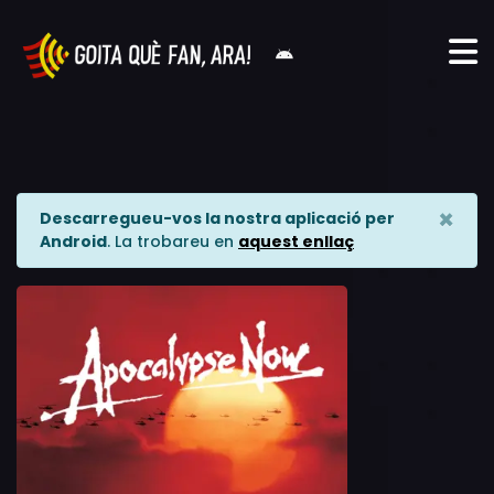
×
Descarregueu-vos la nostra aplicació per
Android
. La trobareu en
aquest enllaç