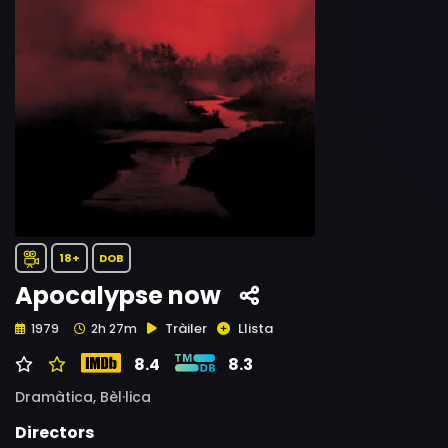
18+
DOB
Apocalypse now
Tràiler
Llista
1979
2h 27m
8.4
8.3
Dramàtica,
Bèl·lica
Directors