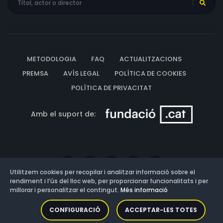
METODOLOGIA
FAQ
ACTUALITZACIONS
PREMSA
AVÍS LEGAL
POLÍTICA DE COOKIES
POLÍTICA DE PRIVACITAT
Amb el suport de:
Utilitzem cookies per recopilar i analitzar informació sobre el
rendiment i l’ús del lloc web, per proporcionar funcionalitats i per
millorar i personalitzar el contingut.
Més informació
Versió: 3.13.0.202607011342
CONFIGURACIÓ
ACCEPTAR-LES TOTES