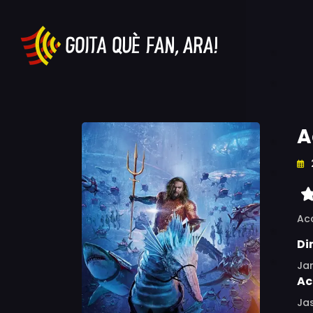
A
Ac
Di
Ja
Ac
Ja