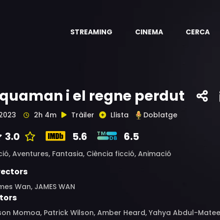
STREAMING
CINEMA
CERCA
quaman i el regne perdut
2023
2h 4m
Tràiler
Llista
Doblatge
3.0
5.6
6.5
ció,
Aventures,
Fantasia,
Ciència ficció,
Animació
rectors
mes Wan, JAMES WAN
tors
son Momoa, Patrick Wilson, Amber Heard, Yahya Abdul-Mateen 