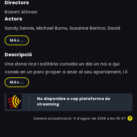
Directors
Robert Altman
Actors
Sandy Dennis, Michael Burns, Susanne Benton, David
Garfield, Luana Anders, Edward Greenhalgh, Doris
Més...
Buckinham, Frank Wade, Rae Brown, Lloyd Berry, Alicia
Ammon, Linda Sorensen, Michael Murphy
Descripció
Una dona rica i solitària convida un dia un noi a qui
coneix en un parc proper a anar al seu apartament, i li
ofereix que visqui amb ella.
Més...
No disponible a cap plataforma de
streaming
Darrera actualització: 4 d'agost de 2026 a les 05:47