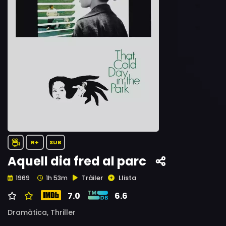
R+
SUB
Aquell dia fred al parc
Tràiler
Llista
1969
1h 53m
7.0
6.6
Dramàtica,
Thriller