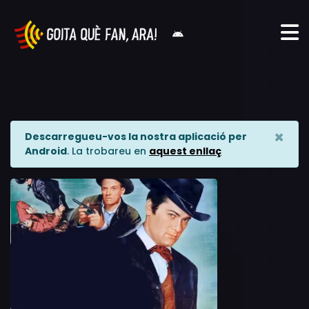
×
Descarregueu-vos la nostra aplicació per
Android
. La trobareu en
aquest enllaç