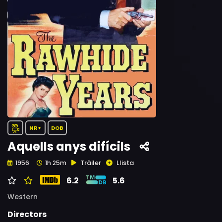
NR+
DOB
Aquells anys difícils
Tràiler
Llista
1956
1h 25m
6.2
5.6
Western
Directors