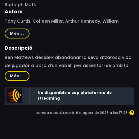
Rudolph Maté
Actors
Tony Curtis, Colleen Miller, Arthur Kennedy, William
Demarest, William Gargan, Peter van Eyck, Minor Watson,
Més...
Donald Randolph, Robert J. Wilke, Trevor Bardette,
James Anderson, Robert Foulk, Chubby Johnson, Leigh
Descripció
Snowden, Don Beddoe, Chuck Roberson, Victor Sen Yung,
Ben Mattews decideix abandonar la seva atzarosa vida
Jack Perrin
de jugador a bord d'un vaixell per assentar-se amb la
seva xicota Zoe a Galena. Però quan Ben és acusat d'un
Més...
assassinat que no ha comès, es veu forçat a fugir de la
ciutat. Al cap de molts anys, decideix tornar per trobar-
No disponible a cap plataforma de
se amb Zoe, però, sobretot per trobar el culpable i
streaming
netejar-ne el nom.
Darrera actualització: 6 d'agost de 2026 a les 17:28