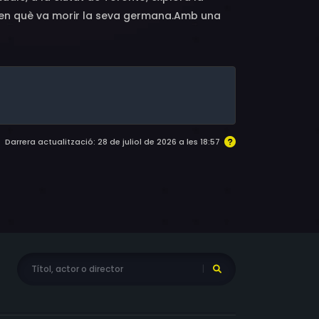
oca en què va morir la seva germana.Amb una
ó especulativa, el documental i el film
ue media entre els morts i els vius, amb
oema d'Anne Carson "On Walking Backwards"
Darrera actualització: 28 de juliol de 2026 a les 18:57